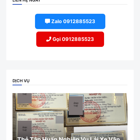
Zalo 0912885523
Gọi 0912885523
DỊCH VỤ
Thẻ Tập Huấn Nghiệp Vụ Lái Xe Vận