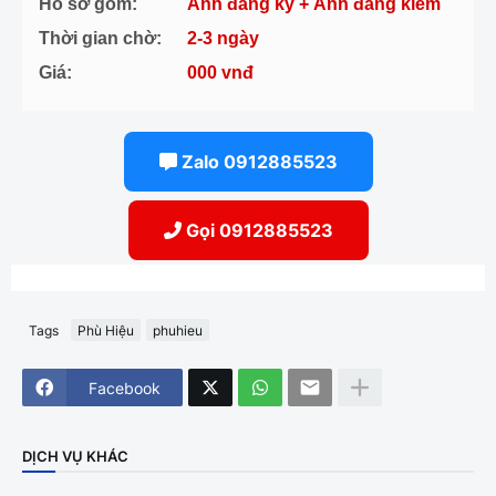
Hồ sơ gồm:
Ảnh đăng ký + Ảnh đăng kiểm
Thời gian chờ:
2-3 ngày
Giá:
000 vnđ
Zalo 0912885523
Gọi 0912885523
Tags
Phù Hiệu
phuhieu
Facebook
DỊCH VỤ KHÁC